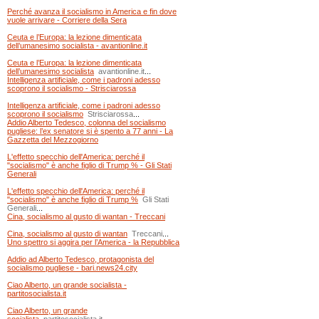
Perché avanza il socialismo in America e fin dove
vuole arrivare - Corriere della Sera
Ceuta e l’Europa: la lezione dimenticata
dell’umanesimo socialista - avantionline.it
Ceuta e l’Europa: la lezione dimenticata
dell’umanesimo socialista
avantionline.it
...
Intelligenza artificiale, come i padroni adesso
scoprono il socialismo - Strisciarossa
Intelligenza artificiale, come i padroni adesso
scoprono il socialismo
Strisciarossa
...
Addio Alberto Tedesco, colonna del socialismo
pugliese: l’ex senatore si è spento a 77 anni - La
Gazzetta del Mezzogiorno
L'effetto specchio dell'America: perché il
"socialismo" è anche figlio di Trump % - Gli Stati
Generali
L'effetto specchio dell'America: perché il
"socialismo" è anche figlio di Trump %
Gli Stati
Generali
...
Cina, socialismo al gusto di wantan - Treccani
Cina, socialismo al gusto di wantan
Treccani
...
Uno spettro si aggira per l’America - la Repubblica
Addio ad Alberto Tedesco, protagonista del
socialismo pugliese - bari.news24.city
Ciao Alberto, un grande socialista -
partitosocialista.it
Ciao Alberto, un grande