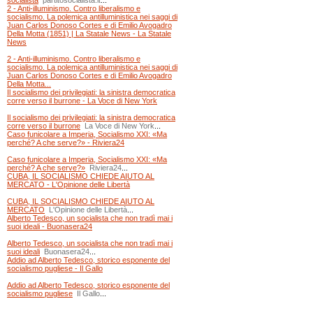
socialista
partitosocialista.it
...
2 - Anti-illuminismo. Contro liberalismo e
socialismo. La polemica antilluministica nei saggi di
Juan Carlos Donoso Cortes e di Emilio Avogadro
Della Motta (1851) | La Statale News - La Statale
News
2 - Anti-illuminismo. Contro liberalismo e
socialismo. La polemica antilluministica nei saggi di
Juan Carlos Donoso Cortes e di Emilio Avogadro
Della Motta...
Il socialismo dei privilegiati: la sinistra democratica
corre verso il burrone - La Voce di New York
Il socialismo dei privilegiati: la sinistra democratica
corre verso il burrone
La Voce di New York
...
Caso funicolare a Imperia, Socialismo XXI: «Ma
perché? A che serve?» - Riviera24
Caso funicolare a Imperia, Socialismo XXI: «Ma
perché? A che serve?»
Riviera24
...
CUBA, IL SOCIALISMO CHIEDE AIUTO AL
MERCATO - L'Opinione delle Libertà
CUBA, IL SOCIALISMO CHIEDE AIUTO AL
MERCATO
L'Opinione delle Libertà
...
Alberto Tedesco, un socialista che non tradì mai i
suoi ideali - Buonasera24
Alberto Tedesco, un socialista che non tradì mai i
suoi ideali
Buonasera24
...
Addio ad Alberto Tedesco, storico esponente del
socialismo pugliese - Il Gallo
Addio ad Alberto Tedesco, storico esponente del
socialismo pugliese
Il Gallo
...