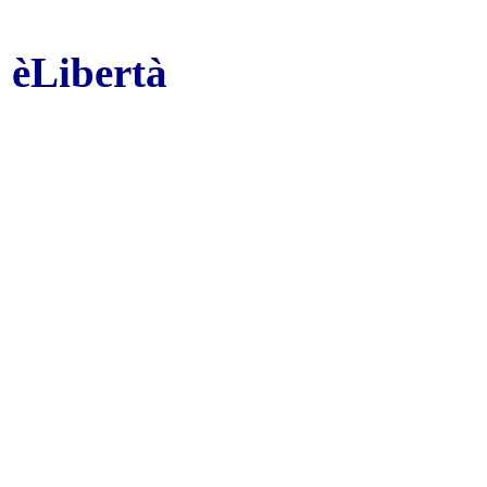
Rino Formica 
èLibertà