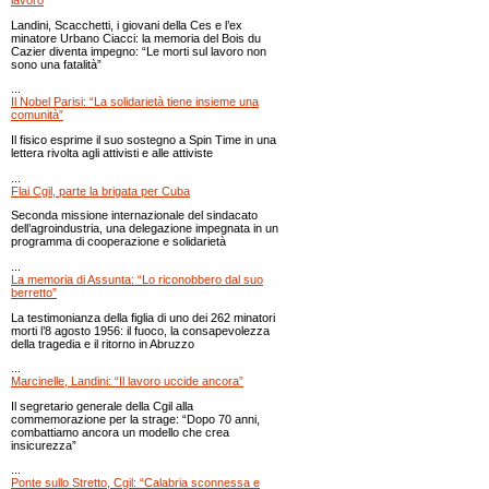
Landini, Scacchetti, i giovani della Ces e l’ex
minatore Urbano Ciacci: la memoria del Bois du
Cazier diventa impegno: “Le morti sul lavoro non
sono una fatalità”
...
Il Nobel Parisi: “La solidarietà tiene insieme una
comunità”
Il fisico esprime il suo sostegno a Spin Time in una
lettera rivolta agli attivisti e alle attiviste
...
Flai Cgil, parte la brigata per Cuba
Seconda missione internazionale del sindacato
dell’agroindustria, una delegazione impegnata in un
programma di cooperazione e solidarietà
...
La memoria di Assunta: “Lo riconobbero dal suo
berretto”
La testimonianza della figlia di uno dei 262 minatori
morti l’8 agosto 1956: il fuoco, la consapevolezza
della tragedia e il ritorno in Abruzzo
...
Marcinelle, Landini: “Il lavoro uccide ancora”
Il segretario generale della Cgil alla
commemorazione per la strage: “Dopo 70 anni,
combattiamo ancora un modello che crea
insicurezza”
...
Ponte sullo Stretto, Cgil: “Calabria sconnessa e