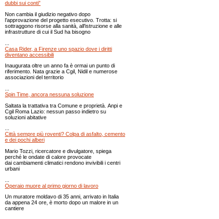
dubbi sui conti”
Non cambia il giudizio negativo dopo
l’approvazione del progetto esecutivo. Trotta: si
sottraggono risorse alla sanità, all'istruzione e alle
infrastrutture di cui il Sud ha bisogno
...
Casa Rider, a Firenze uno spazio dove i diritti
diventano accessibili
Inaugurata oltre un anno fa è ormai un punto di
riferimento. Nata grazie a Cgil, Nidil e numerose
associazioni del territorio
...
Spin Time, ancora nessuna soluzione
Saltata la trattativa tra Comune e proprietà. Anpi e
Cgil Roma Lazio: nessun passo indietro su
soluzioni abitative
...
Città sempre più roventi? Colpa di asfalto, cemento
e dei pochi alberi
Mario Tozzi, ricercatore e divulgatore, spiega
perché le ondate di calore provocate
dai cambiamenti climatici rendono invivibili i centri
urbani
...
Operaio muore al primo giorno di lavoro
Un muratore moldavo di 35 anni, arrivato in Italia
da appena 24 ore, è morto dopo un malore in un
cantiere