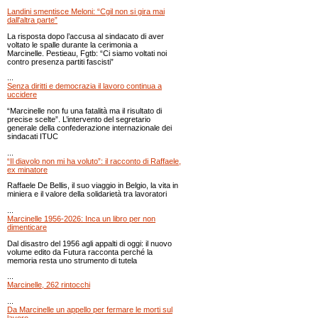
Landini smentisce Meloni: “Cgil non si gira mai
dall'altra parte”
La risposta dopo l’accusa al sindacato di aver
voltato le spalle durante la cerimonia a
Marcinelle. Pestieau, Fgtb: “Ci siamo voltati noi
contro presenza partiti fascisti”
...
Senza diritti e democrazia il lavoro continua a
uccidere
“Marcinelle non fu una fatalità ma il risultato di
precise scelte”. L’intervento del segretario
generale della confederazione internazionale dei
sindacati ITUC
...
“Il diavolo non mi ha voluto”: il racconto di Raffaele,
ex minatore
Raffaele De Bellis, il suo viaggio in Belgio, la vita in
miniera e il valore della solidarietà tra lavoratori
...
Marcinelle 1956-2026: Inca un libro per non
dimenticare
Dal disastro del 1956 agli appalti di oggi: il nuovo
volume edito da Futura racconta perché la
memoria resta uno strumento di tutela
...
Marcinelle, 262 rintocchi
...
Da Marcinelle un appello per fermare le morti sul
lavoro