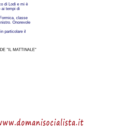
co di Lodi e mi è
ai tempi di
 Formica, classe
inistro. Onorevole
n particolare il
E "IL MATTINALE"