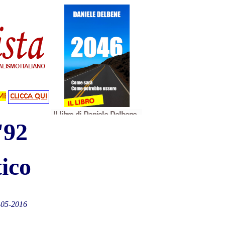
'92
tico
-05-2016